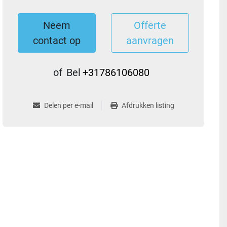
Neem
Offerte
contact op
aanvragen
of
Bel
+31786106080
Delen per e-mail
Afdrukken listing