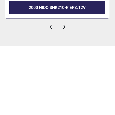
2000 NIDO SNK210
‹
›