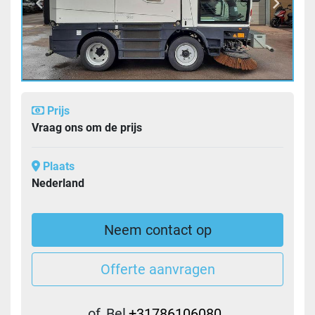
Prijs
Vraag ons om de prijs
Plaats
Nederland
Neem contact op
Offerte aanvragen
of
Bel
+31786106080