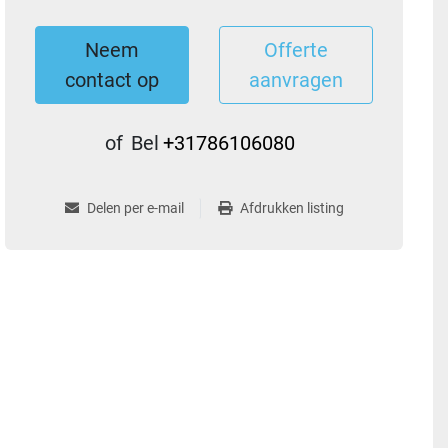
Neem
Offerte
contact op
aanvragen
of
Bel
+31786106080
Delen per e-mail
Afdrukken listing