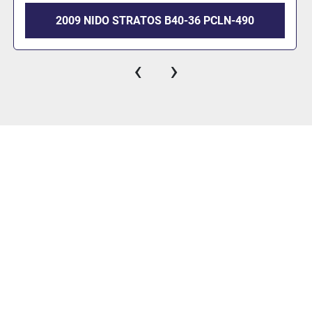
2009 NIDO STRATOS B40-36 PCLN-490
‹
›