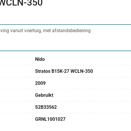
7 WCLN-350
ijving vanuit voertuig, met afstandsbediening
Nido
Stratos B15K-27 WCLN-350
2009
Gebruikt
S2B33562
GRNL1001027