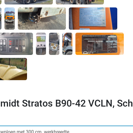
midt Stratos B90-42 VCLN, Sc
uwploeg met 300 cm. werkbreedte. 