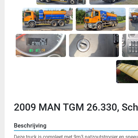
2009 MAN TGM 26.330, Sch
Beschrijving
Deze truck is compleet met 9m3 natzoutstrooier en snee