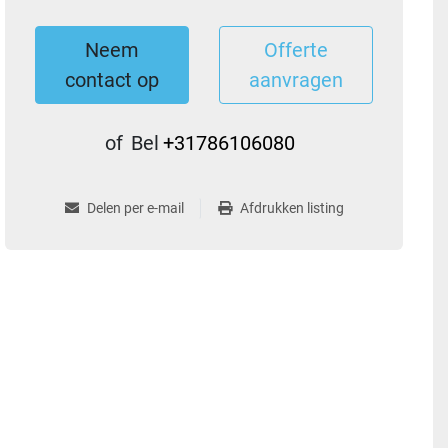
Neem
Offerte
contact op
aanvragen
of
Bel
+31786106080
Delen per e-mail
Afdrukken listing