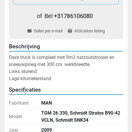
of
Bel
+31786106080
Delen per e-mail
Afdrukken listing
Beschrijving
Deze truck is compleet met 9m3 natzoutstrooier en 
sneeuwploeg met 300 cm. werkbreedte. 
Links sturend
Lage kilometerstand
Specificaties
Fabrikant
MAN
TGM 26.330, Schmidt Stratos B90-42
Model
VCLN, Schmidt SNK34
Jaar
2009