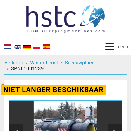
menu
Verkoop
Winterdienst
Sneeuwploeg
SPNL1001239
2005 Nido ML51-A
NIET LANGER BESCHIKBAAR