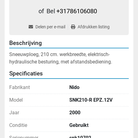
of
Bel
+31786106080
Delen per e-mail
Afdrukken listing
Beschrijving
Sneeuwploeg, 210 cm. werkbreedte, elektrisch-
hydraulische besturing, met afstandsbediening.
Specificaties
Fabrikant
Nido
Model
SNK210-R EPZ.12V
Jaar
2000
Conditie
Gebruikt
Serienummer
snk10702