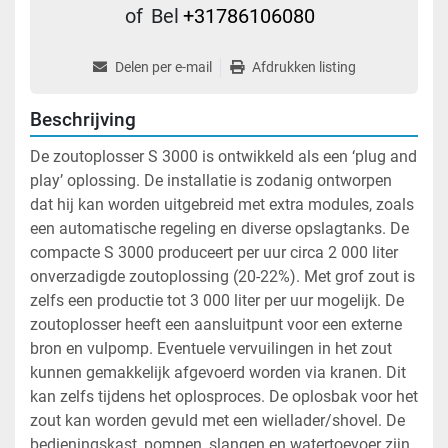
of
Bel
+31786106080
Delen per e-mail
Afdrukken listing
Beschrijving
De zoutoplosser S 3000 is ontwikkeld als een ‘plug and 
play’ oplossing. De installatie is zodanig ontworpen 
dat hij kan worden uitgebreid met extra modules, zoals 
een automatische regeling en diverse opslagtanks. De 
compacte S 3000 produceert per uur circa 2 000 liter 
onverzadigde zoutoplossing (20-22%). Met grof zout is 
zelfs een productie tot 3 000 liter per uur mogelijk. De 
zoutoplosser heeft een aansluitpunt voor een externe 
bron en vulpomp. Eventuele vervuilingen in het zout 
kunnen gemakkelijk afgevoerd worden via kranen. Dit 
kan zelfs tijdens het oplosproces. De oplosbak voor het 
zout kan worden gevuld met een wiellader/shovel. De 
bedieningskast, pompen, slangen en watertoevoer zijn 